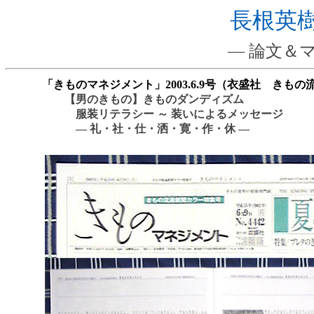
長根英
― 論文＆
「きものマネジメント」2003.6.9号（衣盛社 きも
【男のきもの】きものダンディズム
服装リテラシー ～ 装いによるメッセージ
― 礼・社・仕・洒・寛・作・休 ―